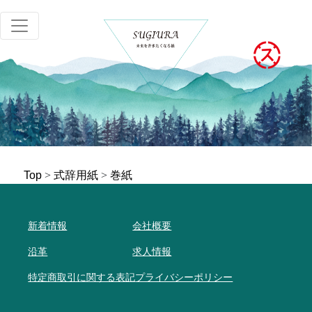
Top
>
式辞用紙
>
巻紙
新着情報
会社概要
沿革
求人情報
特定商取引に関する表記
プライバシーポリシー